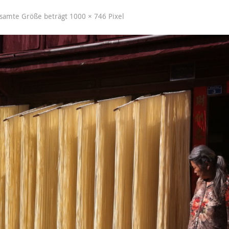
esamte Größe beträgt
1000 × 746
Pixel