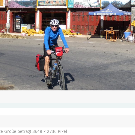
te Größe beträgt
3648 × 2736
Pixel