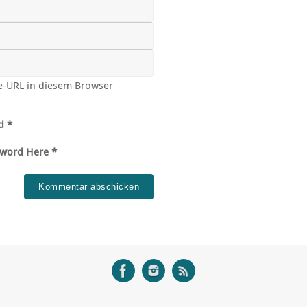
e-URL in diesem Browser
d *
sword Here *