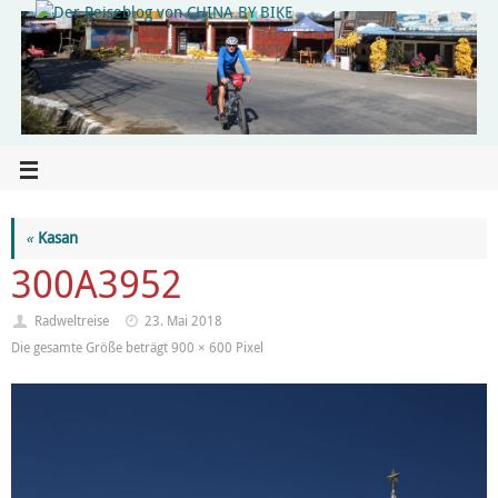
«
Kasan
300A3952
Radweltreise
23. Mai 2018
Die gesamte Größe beträgt
900 × 600
Pixel