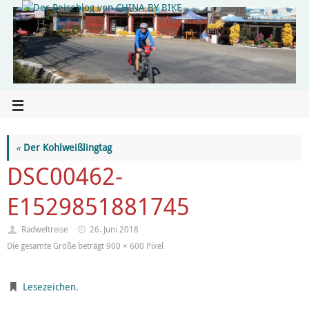
«
Der Kohlweißlingtag
DSC00462-
E1529851881745
Radweltreise
26. Juni 2018
Die gesamte Größe beträgt
900 × 600
Pixel
Lesezeichen
.