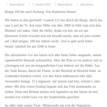
Radweltreise
7. Oktober 2018
Radweltreise
radweltreise
Knapp 100 km nach Xichang. Von Katharina Wenzel.
Wir haben es also geschafft. Gestern.125 km durch die Berge, durch das
raue Land der Yi. Auf einer Höhe von über 2000 m fühlt man sich dem
Himmel viel näher. Oder der Hölle, denke ich mir, als ich aus
bleiernem Schlaf erwache und mit bewußt mache, dass ich jetzt wieder
auf`s Rad steigen, 100 km fahren werde. Und es geht noch höher
hinauf, nämlich bis auf 3200 m heute.
Die allermeisten von uns hätten sich aber heute lieber ausgeruht, anstatt
irgendwelche Rekorde aufzustellen. Aber der Plan ist ein anderer und so
schwingen wir uns im morgendlichen Grau beherzt auf die Räder. Aus
der Stadt heraus, durch die Ebene, in der Reisfeld an Reisfeld klebt, an
winkenden Kindern vorbei, von den Alten mißtrauisch oder eher
verwundert beäugt. 15 Langnasen
auf einmal sind hier, scheint’s, eher
selten. Mit dem ersten Anstieg beginnt sich das Feld auseinander zu
ziehen. Hans und Helmut setzten sich irgendwo an der Spitze ab und
werden erst wieder kurz vor der Stadteinfahrt gesichtet.
So fährt jeder seinen Trott. Mittlerweile hat sich die Vegetation