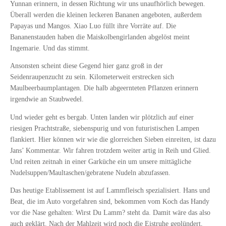
Yunnan erinnern, in dessen Richtung wir uns unaufhörlich bewegen.
Überall werden die kleinen leckeren Bananen angeboten, außerdem
Papayas und Mangos. Xiao Luo füllt ihre Vorräte auf. Die
Bananenstauden haben die Maiskolbengirlanden abgelöst meint
Ingemarie. Und das stimmt.
Ansonsten scheint diese Gegend hier ganz groß in der
Seidenraupenzucht zu sein. Kilometerweit erstrecken sich
Maulbeerbaumplantagen. Die halb abgeernteten Pflanzen erinnern
irgendwie an Staubwedel.
Und wieder geht es bergab. Unten landen wir plötzlich auf einer
riesigen Prachtstraße, siebenspurig und von futuristischen Lampen
flankiert. Hier können wir wie die glorreichen Sieben einreiten, ist dazu
Jans’ Kommentar. Wir fahren trotzdem weiter artig in Reih und Glied.
Und reiten zeitnah in einer Garküche ein um unsere mittägliche
Nudelsuppen/Maultaschen/gebratene Nudeln abzufassen.
Das heutige Etablissement ist auf Lammfleisch spezialisiert. Hans und
Beat, die im Auto vorgefahren sind, bekommen vom Koch das Handy
vor die Nase gehalten: Wirst Du Lamm? steht da. Damit wäre das also
auch geklärt. Nach der Mahlzeit wird noch die Eistruhe geplündert,