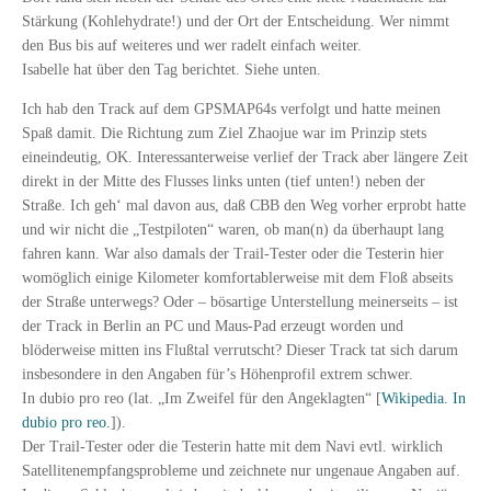
Stärkung (Kohlehydrate!) und der Ort der Entscheidung. Wer nimmt
den Bus bis auf weiteres und wer radelt einfach weiter.
Isabelle hat über den Tag berichtet. Siehe unten.
Ich hab den Track auf dem GPSMAP64s verfolgt und hatte meinen
Spaß damit. Die Richtung zum Ziel Zhaojue war im Prinzip stets
eineindeutig, OK. Interessanterweise verlief der Track aber längere Zeit
direkt in der Mitte des Flusses links unten (tief unten!) neben der
Straße. Ich geh‘ mal davon aus, daß CBB den Weg vorher erprobt hatte
und wir nicht die „Testpiloten“ waren, ob man(n) da überhaupt lang
fahren kann. War also damals der Trail-Tester oder die Testerin hier
womöglich einige Kilometer komfortablerweise mit dem Floß abseits
der Straße unterwegs? Oder – bösartige Unterstellung meinerseits – ist
der Track in Berlin an PC und Maus-Pad erzeugt worden und
blöderweise mitten ins Flußtal verrutscht? Dieser Track tat sich darum
insbesondere in den Angaben für’s Höhenprofil extrem schwer.
In dubio pro reo (lat. „Im Zweifel für den Angeklagten“ [
Wikipedia. In
dubio pro reo.
]).
Der Trail-Tester oder die Testerin hatte mit dem Navi evtl. wirklich
Satellitenempfangsprobleme und zeichnete nur ungenaue Angaben auf.