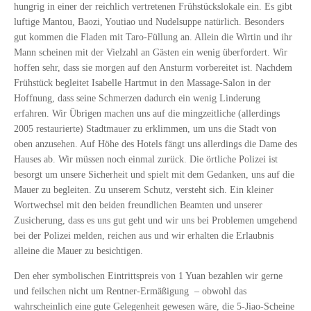
hungrig in einer der reichlich vertretenen Frühstückslokale ein. Es gibt
luftige Mantou, Baozi, Youtiao und Nudelsuppe natürlich. Besonders
gut kommen die Fladen mit Taro-Füllung an. Allein die Wirtin und ihr
Mann scheinen mit der Vielzahl an Gästen ein wenig überfordert. Wir
hoffen sehr, dass sie morgen auf den Ansturm vorbereitet ist. Nachdem
Frühstück begleitet Isabelle Hartmut in den Massage-Salon in der
Hoffnung, dass seine Schmerzen dadurch ein wenig Linderung
erfahren. Wir Übrigen machen uns auf die mingzeitliche (allerdings
2005 restaurierte) Stadtmauer zu erklimmen, um uns die Stadt von
oben anzusehen. Auf Höhe des Hotels fängt uns allerdings die Dame des
Hauses ab. Wir müssen noch einmal zurück. Die örtliche Polizei ist
besorgt um unsere Sicherheit und spielt mit dem Gedanken, uns auf die
Mauer zu begleiten. Zu unserem Schutz, versteht sich. Ein kleiner
Wortwechsel mit den beiden freundlichen Beamten und unserer
Zusicherung, dass es uns gut geht und wir uns bei Problemen umgehend
bei der Polizei melden, reichen aus und wir erhalten die Erlaubnis
alleine die Mauer zu besichtigen.
Den eher symbolischen Eintrittspreis von 1 Yuan bezahlen wir gerne
und feilschen nicht um Rentner-Ermäßigung
– obwohl das
wahrscheinlich eine gute Gelegenheit gewesen wäre, die 5-Jiao-Scheine