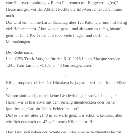
eine Sportveranstaltung, z.B. ein Radrennen mit Bergwertung(en)?
Heute morgen vor der Abfahrt kochte die Info-Gerüchteküche immer
noch.
Das wird ein hammerharter Radeltag über 125 Kilometer und mit heftig
viel Höhenmetern. Aber wieviel genau und ab wann es richtg hinauf
geht … Ein GPX-Track und sooo viele Fragen und noch mehr
Mutmaßungen.
Der Reihe nach:
Laut CBB-Track-Vorgabe für den 6.10.2018 Leibo-Zhaojue werden
124.5 Fahr-km und +5159m, -4335m ausgewiesen.
Klingt utopisch, nicht? Der Himalaya ist ja garantiert nicht in der Nähe.
?
Warum sind da eigentlich keine Geschwindigkeitsaufzeichnungen?
Haben wir es hier etwa mit dem bislang unentdeckten oder bisher
ignorierten „Garmin-Träck-Fehler“ zu tun?
Daß es bis auf über 2140 m aufwärts geht, war schon erkennbar, aber
wirklich erst nach ca. 42 gefahrenen Kilometern. Hm.
Dort fand sich neben der Schule des Ortes eine nette Nudelküche zur