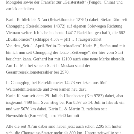
Mongolei sowie der Transfer zur „Geisterstadt“ (Fengdu, China) und
zurück enthalten.
Karin B. blieb bis Xi’an (Reisekilometer 12784) dabei. Stefan fährt seit
Chongqing (Reisekilometer 14372) auf eigenen Solowegen Richtung
Vietnam weiter. Ich habe bis heute 14417 Radel-km geschafft, die 662
„Buskilometer“ (schlappe 4,3% – pfff …) rausgerechnet.
Von den „Seit-1. April-Berlin-Durchradlern“ Karin B., Stefan und mir
bin ich nun seit Chongqing der letzte „Zeitzeuge“, der hier vom Start
berichten kann. Gerhard hat mit 12109 auch eine neue Marke überollt.
Am 12. Mai bei seinem Start in Moskau stand der
Gesamtreisekilometerzähler bei 2970.
In Chongqing, bei Reisekilometer 14273 verließen uns fünf
Weltradelmitreisende und zwei kamen neu dazu.
Karin K. war seit dem 29. Juli ab Ulaanbaatar (Km 9783) dabei, also
insgesamt 4490 km. Sven stieg bei Km 8597 ab 14. Juli in Irkutsk ein
und war 5676 km dabei. Karin L. & Martin R. radelten seit
Nowosibirsk (Km 6643), also 7630 km mit.
Alle die seit Xi’an dabei sind haben jetzt auch schon 2295 km hinter
sich, die Chongqing-Starter mehr als 800 km. Unsere zeitweilig seit