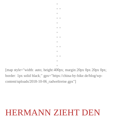
[map style=“width: auto; height:400px; margin:20px 0px 20px 0px;
border: 1px solid black;“ gpx=“https://china-by-bike.de/blog/wp-
content/uploads/2018-10-06_radweltreise.gpx“]
HERMANN ZIEHT DEN