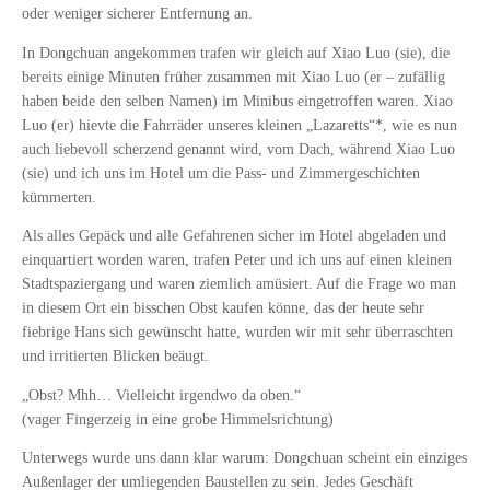
oder weniger sicherer Entfernung an.
In Dongchuan angekommen trafen wir gleich auf Xiao Luo (sie), die
bereits einige Minuten früher zusammen mit Xiao Luo (er – zufällig
haben beide den selben Namen) im Minibus eingetroffen waren. Xiao
Luo (er) hievte die Fahrräder unseres kleinen „Lazaretts“*, wie es nun
auch liebevoll scherzend genannt wird, vom Dach, während Xiao Luo
(sie) und ich uns im Hotel um die Pass- und Zimmergeschichten
kümmerten.
Als alles Gepäck und alle Gefahrenen sicher im Hotel abgeladen und
einquartiert worden waren, trafen Peter und ich uns auf einen kleinen
Stadtspaziergang und waren ziemlich amüsiert. Auf die Frage wo man
in diesem Ort ein bisschen Obst kaufen könne, das der heute sehr
fiebrige Hans sich gewünscht hatte, wurden wir mit sehr überraschten
und irritierten Blicken beäugt.
„Obst? Mhh… Vielleicht irgendwo da oben.“
(vager Fingerzeig in eine grobe Himmelsrichtung)
Unterwegs wurde uns dann klar warum: Dongchuan scheint ein einziges
Außenlager der umliegenden Baustellen zu sein. Jedes Geschäft