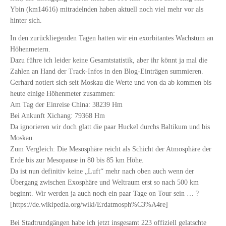
Ybin (km14616) mitradelnden haben aktuell noch viel mehr vor als
hinter sich.
In den zurückliegenden Tagen hatten wir ein exorbitantes Wachstum an
Höhenmetern.
Dazu führe ich leider keine Gesamtstatistik, aber ihr könnt ja mal die
Zahlen an Hand der Track-Infos in den Blog-Einträgen summieren.
Gerhard notiert sich seit Moskau die Werte und von da ab kommen bis
heute einige Höhenmeter zusammen:
Am Tag der Einreise China: 38239 Hm
Bei Ankunft Xichang: 79368 Hm
Da ignorieren wir doch glatt die paar Huckel durchs Baltikum und bis
Moskau.
Zum Vergleich: Die Mesosphäre reicht als Schicht der Atmosphäre der
Erde bis zur Mesopause in 80 bis 85 km Höhe.
Da ist nun definitiv keine „Luft“ mehr nach oben auch wenn der
Übergang zwischen Exosphäre und Weltraum erst so nach 500 km
beginnt. Wir werden ja auch noch ein paar Tage on Tour sein … ?
[https://de.wikipedia.org/wiki/Erdatmosph%C3%A4re]
Bei Stadtrundgängen habe ich jetzt insgesamt 223 offiziell gelatschte