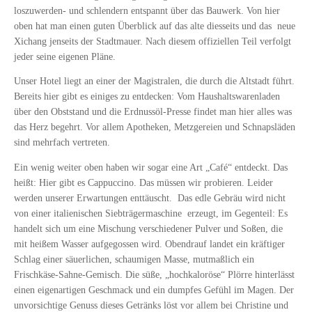
loszuwerden- und schlendern entspannt über das Bauwerk. Von hier
oben hat man einen guten Überblick auf das alte diesseits und das
neue
Xichang jenseits der Stadtmauer. Nach diesem offiziellen Teil verfolgt
jeder seine eigenen Pläne.
Unser Hotel liegt an einer der Magistralen, die durch die Altstadt führt.
Bereits hier gibt es einiges zu entdecken: Vom Haushaltswarenladen
über den Obststand und die Erdnussöl-Presse findet man hier alles was
das Herz begehrt. Vor allem Apotheken, Metzgereien und Schnapsläden
sind mehrfach vertreten.
Ein wenig weiter oben haben wir sogar eine Art „Café“ entdeckt. Das
heißt: Hier gibt es Cappuccino. Das müssen wir probieren. Leider
werden unserer Erwartungen enttäuscht.
Das edle Gebräu wird nicht
von einer italienischen Siebträgermaschine
erzeugt, im Gegenteil: Es
handelt sich um eine Mischung verschiedener Pulver und Soßen, die
mit heißem Wasser aufgegossen wird. Obendrauf landet ein kräftiger
Schlag einer säuerlichen, schaumigen Masse, mutmaßlich ein
Frischkäse-Sahne-Gemisch. Die süße, „hochkaloröse“ Plörre hinterlässt
einen eigenartigen Geschmack und ein dumpfes Gefühl im Magen. Der
unvorsichtige Genuss dieses Getränks löst vor allem bei Christine und