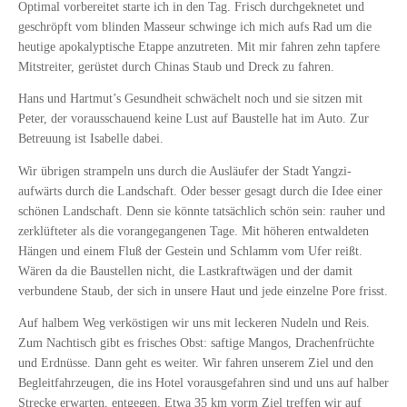
Optimal vorbereitet starte ich in den Tag. Frisch durchgeknetet und
geschröpft vom blinden Masseur schwinge ich mich aufs Rad um die
heutige apokalyptische Etappe anzutreten. Mit mir fahren zehn tapfere
Mitstreiter, gerüstet durch Chinas Staub und Dreck zu fahren.
Hans und Hartmut’s Gesundheit schwächelt noch und sie sitzen mit
Peter, der vorausschauend keine Lust auf Baustelle hat im Auto. Zur
Betreuung ist Isabelle dabei.
Wir übrigen strampeln uns durch die Ausläufer der Stadt Yangzi-
aufwärts durch die Landschaft. Oder besser gesagt durch die Idee einer
schönen Landschaft. Denn sie könnte tatsächlich schön sein: rauher und
zerklüfteter als die vorangegangenen Tage. Mit höheren entwaldeten
Hängen und einem Fluß der Gestein und Schlamm vom Ufer reißt.
Wären da die Baustellen nicht, die Lastkraftwägen und der damit
verbundene Staub, der sich in unsere Haut und jede einzelne Pore frisst.
Auf halbem Weg verköstigen wir uns mit leckeren Nudeln und Reis.
Zum Nachtisch gibt es frisches Obst: saftige Mangos, Drachenfrüchte
und Erdnüsse. Dann geht es weiter. Wir fahren unserem Ziel und den
Begleitfahrzeugen, die ins Hotel vorausgefahren sind und uns auf halber
Strecke erwarten, entgegen. Etwa 35 km vorm Ziel treffen wir auf