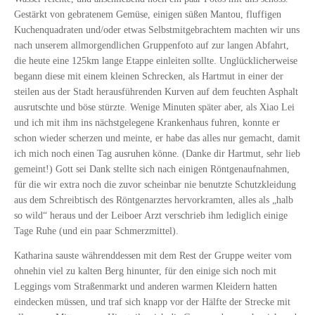
Gestärkt von gebratenem Gemüse, einigen süßen Mantou, fluffigen
Kuchenquadraten und/oder etwas Selbstmitgebrachtem machten wir uns
nach unserem allmorgendlichen Gruppenfoto auf zur langen Abfahrt,
die heute eine 125km lange Etappe einleiten sollte. Unglücklicherweise
begann diese mit einem kleinen Schrecken, als Hartmut in einer der
steilen aus der Stadt herausführenden Kurven auf dem feuchten Asphalt
ausrutschte und böse stürzte. Wenige Minuten später aber, als Xiao Lei
und ich mit ihm ins nächstgelegene Krankenhaus fuhren, konnte er
schon wieder scherzen und meinte, er habe das alles nur gemacht, damit
ich mich noch einen Tag ausruhen könne. (Danke dir Hartmut, sehr lieb
gemeint!) Gott sei Dank stellte sich nach einigen Röntgenaufnahmen,
für die wir extra noch die zuvor scheinbar nie benutzte Schutzkleidung
aus dem Schreibtisch des Röntgenarztes hervorkramten, alles als „halb
so wild“ heraus und der Leiboer Arzt verschrieb ihm lediglich einige
Tage Ruhe (und ein paar Schmerzmittel).
Katharina sauste währenddessen mit dem Rest der Gruppe weiter vom
ohnehin viel zu kalten Berg hinunter, für den einige sich noch mit
Leggings vom Straßenmarkt und anderen warmen Kleidern hatten
eindecken müssen, und traf sich knapp vor der Hälfte der Strecke mit