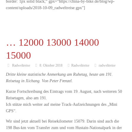
border: 1px solid black;“ gpx=“https://china-by-bike.de/blog/wp-
content/uploads/2018-10-09_radweltreise.gpx“]
… 12000 13000 14000
15000
Radweltreise
8. Oktober 2018
Radweltreise
radweltreise
Dritte kleine statistische Anmerkung am Ruhetag, heute am 191.
Reisetag in Xichang. Von Peter Frenzel.
Kurze Fortschreibung des Eintrags vom 19. August, nach weiteren 50
Reisetagen, also am 191.
Ich stütze mich weiter auf meine Track-Aufzeichnungen des „Mini
GPS“.
Wir sind jetzt aktuell bei Reisekilometer 15079. Darin sind auch die
198 Bus-km vom Transfer zum und vom Hustain-Nationalpark in der