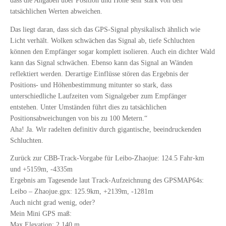
dass die Angaben über Position und Höhe sehr stark von den
tatsächlichen Werten abweichen.
Das liegt daran, dass sich das GPS-Signal physikalisch ähnlich wie
Licht verhält. Wolken schwächen das Signal ab, tiefe Schluchten
können den Empfänger sogar komplett isolieren. Auch ein dichter Wald
kann das Signal schwächen. Ebenso kann das Signal an Wänden
reflektiert werden. Derartige Einflüsse stören das Ergebnis der
Positions- und Höhenbestimmung mitunter so stark, dass
unterschiedliche Laufzeiten vom Signalgeber zum Empfänger
entstehen. Unter Umständen führt dies zu tatsächlichen
Positionsabweichungen von bis zu 100 Metern.“
Aha! Ja. Wir radelten definitiv durch gigantische, beeindruckenden
Schluchten.
Zurück zur CBB-Track-Vorgabe für Leibo-Zhaojue: 124.5 Fahr-km
und +5159m, -4335m
Ergebnis am Tagesende laut Track-Aufzeichnung des GPSMAP64s:
Leibo – Zhaojue.gpx: 125.9km, +2139m, -1281m
Auch nicht grad wenig, oder?
Mein Mini GPS maß:
Max Elevation: 2,140 m