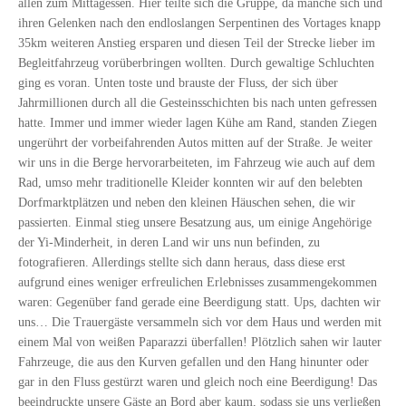
allen zum Mittagessen. Hier teilte sich die Gruppe, da manche sich und
ihren Gelenken nach den endloslangen Serpentinen des Vortages knapp
35km weiteren Anstieg ersparen und diesen Teil der Strecke lieber im
Begleitfahrzeug vorüberbringen wollten. Durch gewaltige Schluchten
ging es voran. Unten toste und brauste der Fluss, der sich über
Jahrmillionen durch all die Gesteinsschichten bis nach unten gefressen
hatte. Immer und immer wieder lagen Kühe am Rand, standen Ziegen
ungerührt der vorbeifahrenden Autos mitten auf der Straße. Je weiter
wir uns in die Berge hervorarbeiteten, im Fahrzeug wie auch auf dem
Rad, umso mehr traditionelle Kleider konnten wir auf den belebten
Dorfmarktplätzen und neben den kleinen Häuschen sehen, die wir
passierten. Einmal stieg unsere Besatzung aus, um einige Angehörige
der Yi-Minderheit, in deren Land wir uns nun befinden, zu
fotografieren. Allerdings stellte sich dann heraus, dass diese erst
aufgrund eines weniger erfreulichen Erlebnisses zusammengekommen
waren: Gegenüber fand gerade eine Beerdigung statt. Ups, dachten wir
uns… Die Trauergäste versammeln sich vor dem Haus und werden mit
einem Mal von weißen Paparazzi überfallen! Plötzlich sahen wir lauter
Fahrzeuge, die aus den Kurven gefallen und den Hang hinunter oder
gar in den Fluss gestürzt waren und gleich noch eine Beerdigung! Das
beeindruckte unsere Gäste an Bord aber kaum, sodass sie uns verließen