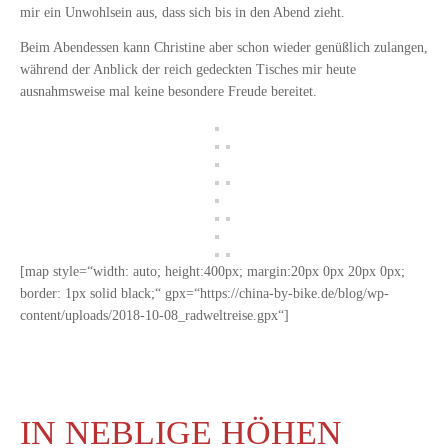
mir ein Unwohlsein aus, dass sich bis in den Abend zieht.
Beim Abendessen kann Christine aber schon wieder genüßlich zulangen,
während der Anblick der reich gedeckten Tisches mir heute
ausnahmsweise mal keine besondere Freude bereitet.
[map style=“width: auto; height:400px; margin:20px 0px 20px 0px;
border: 1px solid black;“ gpx=“https://china-by-bike.de/blog/wp-
content/uploads/2018-10-08_radweltreise.gpx“]
IN NEBLIGE HÖHEN