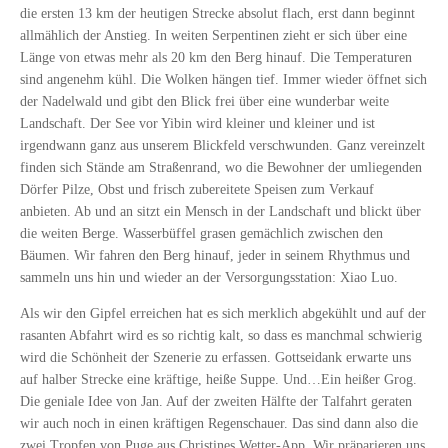
die ersten 13 km der heutigen Strecke absolut flach, erst dann beginnt
allmählich der Anstieg. In weiten Serpentinen zieht er sich über eine
Länge von etwas mehr als 20 km den Berg hinauf. Die Temperaturen
sind angenehm kühl. Die Wolken hängen tief. Immer wieder öffnet sich
der Nadelwald und gibt den Blick frei über eine wunderbar weite
Landschaft. Der See vor Yibin wird kleiner und kleiner und ist
irgendwann ganz aus unserem Blickfeld verschwunden. Ganz vereinzelt
finden sich Stände am Straßenrand, wo die Bewohner der umliegenden
Dörfer Pilze, Obst und frisch zubereitete Speisen zum Verkauf
anbieten. Ab und an sitzt ein Mensch in der Landschaft und blickt über
die weiten Berge. Wasserbüffel grasen gemächlich zwischen den
Bäumen. Wir fahren den Berg hinauf, jeder in seinem Rhythmus und
sammeln uns hin und wieder an der Versorgungsstation: Xiao Luo.
Als wir den Gipfel erreichen hat es sich merklich abgekühlt und auf der
rasanten Abfahrt wird es so richtig kalt, so dass es manchmal schwierig
wird die Schönheit der Szenerie zu erfassen. Gottseidank erwarte uns
auf halber Strecke eine kräftige, heiße Suppe. Und…Ein heißer Grog.
Die geniale Idee von Jan. Auf der zweiten Hälfte der Talfahrt geraten
wir auch noch in einen kräftigen Regenschauer. Das sind dann also die
zwei Tropfen von Puge aus Christines Wetter-App. Wir präparieren uns