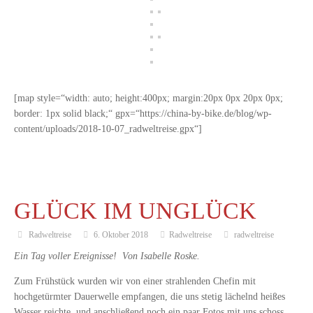
[map style=“width: auto; height:400px; margin:20px 0px 20px 0px;
border: 1px solid black;“ gpx=“https://china-by-bike.de/blog/wp-
content/uploads/2018-10-07_radweltreise.gpx“]
GLÜCK IM UNGLÜCK
Radweltreise
6. Oktober 2018
Radweltreise
radweltreise
Ein Tag voller Ereignisse! Von Isabelle Roske.
Zum Frühstück wurden wir von einer strahlenden Chefin mit
hochgetürmter Dauerwelle empfangen, die uns stetig lächelnd heißes
Wasser reichte, und anschließend noch ein paar Fotos mit uns schoss.