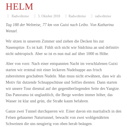
HELM
Radweltreise
5. Oktober 2018
Radweltreise
radweltreise
Tag 188 der Weltreise, 77 km von Guixi nach Leibo. Von Katharina
Wenzel.
Wir sitzen in unserem Zimmer und ziehen die Decken bis zur
Nasenspitze. Es ist kalt. Fühlt sich nicht wie Südchina an und definitiv
nicht subtropisch. Aber so ist es nun mal auf über 1000 m Höhe.
Aber von vorn: Nach einer entspannten Nacht im verschlafenen Guixi
starten wir erstmal mit einer leckeren Nudelsuppe aus frisch
zubereiteten geschabten Nudeln. Man muss nicht erwähnen, dass wir als
Motiv für dutzende Schnappschüsse und Selfies dienten. Dann starten
wir unsere Tour diesmal auf der gegenüberliegenden Seite des Yangtze.
Das Panorama ist unglaublich, die Berge werden immer höher, das
Wasser ist klar und grün, die Straße kaum befahren.
Ganze zwei Tunnel durchqueren wir. Einer davon ein martialisch in den
Felsen gehauener Naturtunnel, bewacht von zwei wohlgenährten
Schweinen die uns neugierig von oben herab beäugen.