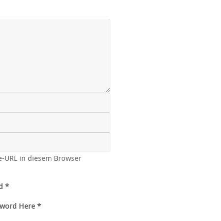
e-URL in diesem Browser
d *
sword Here *