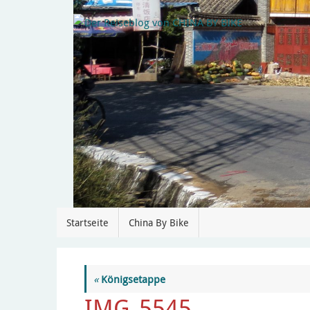
Startseite
China By Bike
«
Königsetappe
IMG_5545