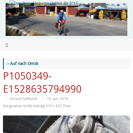
«
Auf nach Omsk
P1050349-
E1528635794990
Christof Gebhardt
10. Juni 2018
Die gesamte Größe beträgt
474 × 632
Pixel