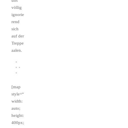
uns
völlig
ignorie
rend
sich
auf der
Treppe
aalen.
[map
style=“
width:
auto;
height:
400px;