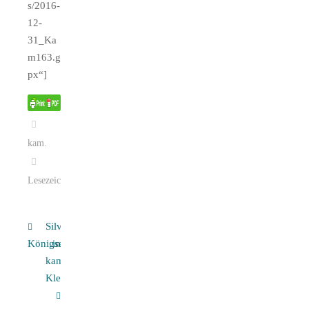
s/2016-
12-
31_Ka
m163.g
px“]
kam
.
Lesezeichen
.
Silvester
Königsetappe
in
kambodschanischer
Kleinstadt