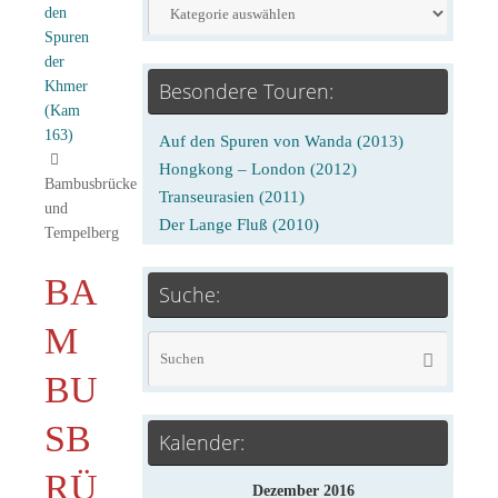
den
Spuren
der
Khmer
Besondere Touren:
(Kam
163)
Auf den Spuren von Wanda (2013)
Hongkong – London (2012)
Bambusbrücke
Transeurasien (2011)
und
Der Lange Fluß (2010)
Tempelberg
BA
Suche:
M
BU
SB
Kalender:
RÜ
Dezember 2016