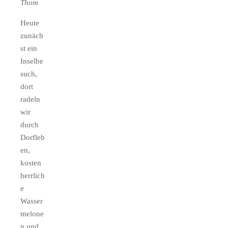
Thom
Heute
zunäch
st ein
Inselbe
such,
dort
radeln
wir
durch
Dorfleb
en,
kosten
herrlich
e
Wasser
melone
n und