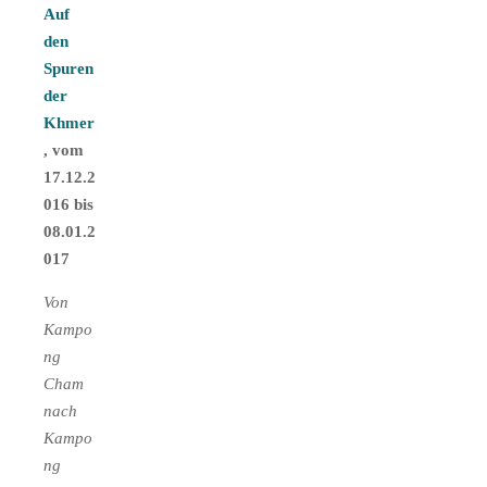
Auf
den
Spuren
der
Khmer
, vom
17.12.2
016 bis
08.01.2
017
Von
Kampo
ng
Cham
nach
Kampo
ng