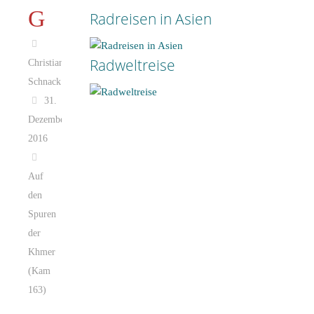
G
Radreisen in Asien
Be
inf
Radweltreise
Christian
Bis
Schnack
Mehr erfahren
sta
31.
Dezember
Mehr erfahren
2016
Auf
den
Spuren
der
Khmer
(Kam
163)