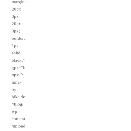
margin:
20px
0px
20px
0px;
border:
1px
solid
black;“
gpx=“h
ttps://c
hina-
by-
bike.de
//blog/
wp-
content
/upload