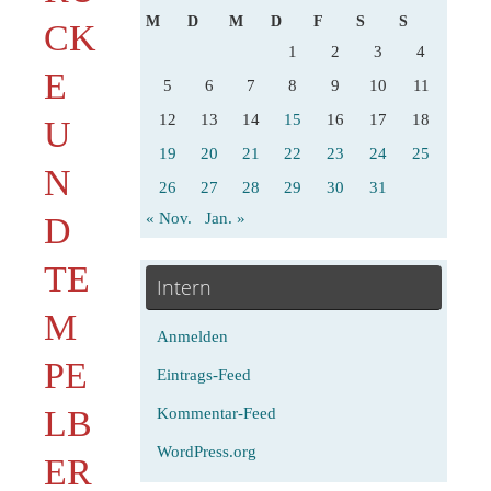
M
D
M
D
F
S
S
CK
1
2
3
4
E
5
6
7
8
9
10
11
12
13
14
15
16
17
18
U
19
20
21
22
23
24
25
N
26
27
28
29
30
31
« Nov.
Jan. »
D
TE
Intern
M
Anmelden
PE
Eintrags-Feed
LB
Kommentar-Feed
WordPress.org
ER