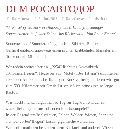
DEM РОСАВТОДОР
Radweltreise
21. Juni 2018
Radweltreise
radweltreise
82. Reisetag, 90 km von Ubinskoje nach Tschulym, sonniges
Sommerwetter, helfender Seiten- bis Rückenwind. Von Peter Frenzel.
Sonnenwende / Sommeranfang, auch in Sibirien. Endlich.
Gerhard entdeckt unterwegs einen munter krabbelnden Maikäfer am
Straßenrand. Mitten im Juni!
Wir radeln weiter über die „P254“ Richtung Novosibirsk.
„Kilometerfressen“. Heute bis zum Motel („Bei Tatjana“) unmittelbar
neben der Autobahn nahe Tschulym. Kurz vorher gratulieren wir Igor
zum 500. Kilometer seit Omsk. Ist schließlich seine erste so lange
Radtour.
Was macht mensch eigentlich so Tag für Tag während der im
wesentlichen geradeaus rollenden Radelstrampelei?
In der Gegend um(her)schauen, Felder, Wälder, Wiesen, Seen und
Tümpel vorbei“fliegen“ lassen, gigantische wandernde
Wolkenformationen bestaunen, dem Kuckuck und anderen Vögeln