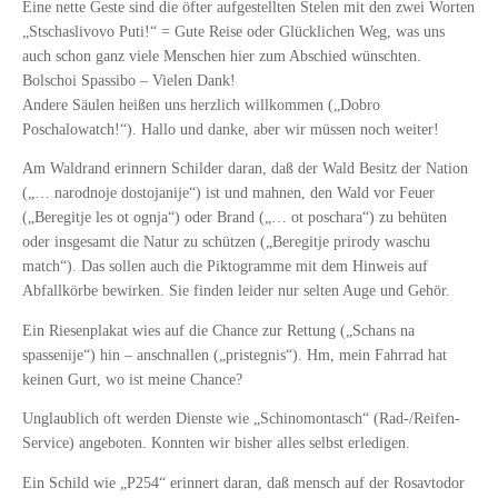
Eine nette Geste sind die öfter aufgestellten Stelen mit den zwei Worten
„Stschaslivovo Puti!“ = Gute Reise oder Glücklichen Weg, was uns
auch schon ganz viele Menschen hier zum Abschied wünschten.
Bolschoi Spassibo – Vielen Dank!
Andere Säulen heißen uns herzlich willkommen („Dobro
Poschalowatch!“). Hallo und danke, aber wir müssen noch weiter!
Am Waldrand erinnern Schilder daran, daß der Wald Besitz der Nation
(„… narodnoje dostojanije“) ist und mahnen, den Wald vor Feuer
(„Beregitje les ot ognja“) oder Brand („… ot poschara“) zu behüten
oder insgesamt die Natur zu schützen („Beregitje prirody waschu
match“). Das sollen auch die Piktogramme mit dem Hinweis auf
Abfallkörbe bewirken. Sie finden leider nur selten Auge und Gehör.
Ein Riesenplakat wies auf die Chance zur Rettung („Schans na
spassenije“) hin – anschnallen („pristegnis“). Hm, mein Fahrrad hat
keinen Gurt, wo ist meine Chance?
Unglaublich oft werden Dienste wie „Schinomontasch“ (Rad-/Reifen-
Service) angeboten. Konnten wir bisher alles selbst erledigen.
Ein Schild wie „P254“ erinnert daran, daß mensch auf der Rosavtodor