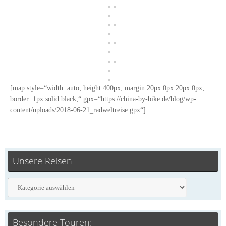
[map style=“width: auto; height:400px; margin:20px 0px 20px 0px;
border: 1px solid black;“ gpx=“https://china-by-bike.de/blog/wp-
content/uploads/2018-06-21_radweltreise.gpx“]
Unsere Reisen
Besondere Touren: