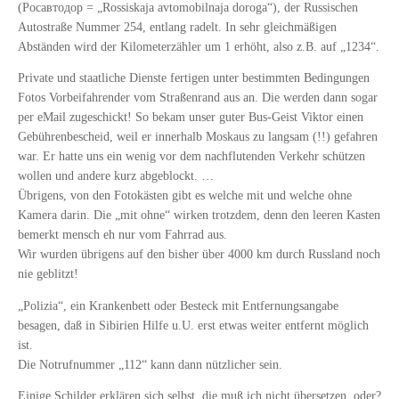
(Росавтодор = „Rossiskaja avtomobilnaja doroga“), der Russischen
Autostraße Nummer 254, entlang radelt. In sehr gleichmäßigen
Abständen wird der Kilometerzähler um 1 erhöht, also z.B. auf „1234“.
Private und staatliche Dienste fertigen unter bestimmten Bedingungen
Fotos Vorbeifahrender vom Straßenrand aus an. Die werden dann sogar
per eMail zugeschickt! So bekam unser guter Bus-Geist Viktor einen
Gebührenbescheid, weil er innerhalb Moskaus zu langsam (!!) gefahren
war. Er hatte uns ein wenig vor dem nachflutenden Verkehr schützen
wollen und andere kurz abgeblockt. …
Übrigens, von den Fotokästen gibt es welche mit und welche ohne
Kamera darin. Die „mit ohne“ wirken trotzdem, denn den leeren Kasten
bemerkt mensch eh nur vom Fahrrad aus.
Wir wurden übrigens auf den bisher über 4000 km durch Russland noch
nie geblitzt!
„Polizia“, ein Krankenbett oder Besteck mit Entfernungsangabe
besagen, daß in Sibirien Hilfe u.U. erst etwas weiter entfernt möglich
ist.
Die Notrufnummer „112“ kann dann nützlicher sein.
Einige Schilder erklären sich selbst, die muß ich nicht übersetzen, oder?