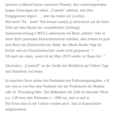
lauschen (während kurzer autofreier Phasen), den vorbeirumpelnden
langen Güterzügen der nahen „Transsib“ zuhören, sich über
Entgegenraser ärgern …, aber das hatten wir ja schon.
Was noch? Na – lesen! Nun könnte man(n) ja theoretisch auf die Klett-
Teile auf dem Deckel der wasserdichten (Achtung!
Sponsorenwerbung!) MSX-Lenkertasche ein Buch „kletten“ oder in
einen dafür passenden Klarsichteinschub schieben, aber erstens ist grad
kein Buch mit Klettstreifen zur Hand, der eBook-Reader liegt im
Koffer und ein Klarsichteinschub wurde nicht gesponsort. ?
Ich kauf mir einen, wenn ich im März 2019 wieder zu Hause bin. ?
Alternative: „Lesestoff“ an der Straße mit Rückblick auf frühere Tage
und Aktuellem von heute.
In manchen Orten stehen alte Postsäulen mit Entfernungsangaben, z.B.
wie weit es von hier eine Postkarte mit der Postkutsche bis Moskau
oder St. Petersburg hätte. Die Maßeinheit der Zahl ist entweder Werst
(ca. 1,09 km) oder Kilometer (= 1000 m), mal so mal so.
Die Fotos dazu in der Galerie wurden am 6. Juni in Kamyschlow
aufgenommen.