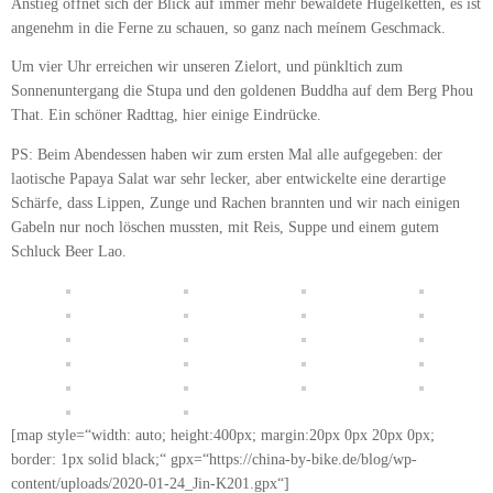
Anstieg öffnet sich der Blick auf immer mehr bewaldete Hügelketten, es ist
angenehm in die Ferne zu schauen, so ganz nach meínem Geschmack.
Um vier Uhr erreichen wir unseren Zielort, und pünkltich zum
Sonnenuntergang die Stupa und den goldenen Buddha auf dem Berg Phou
That. Ein schöner Radttag, hier einige Eindrücke.
PS: Beim Abendessen haben wir zum ersten Mal alle aufgegeben: der
laotische Papaya Salat war sehr lecker, aber entwickelte eine derartige
Schärfe, dass Lippen, Zunge und Rachen brannten und wir nach einigen
Gabeln nur noch löschen mussten, mit Reis, Suppe und einem gutem
Schluck Beer Lao.
[map style=“width: auto; height:400px; margin:20px 0px 20px 0px;
border: 1px solid black;“ gpx=“https://china-by-bike.de/blog/wp-
content/uploads/2020-01-24_Jin-K201.gpx“]