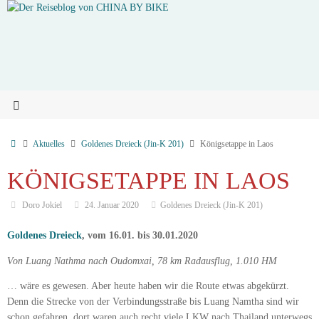
Aktuelles
Goldenes Dreieck (Jin-K 201)
Königsetappe in Laos
KÖNIGSETAPPE IN LAOS
Doro Jokiel
24. Januar 2020
Goldenes Dreieck (Jin-K 201)
Goldenes Dreieck
, vom 16.01. bis 30.01.2020
Von Luang Nathma nach Oudomxai, 78 km Radausflug, 1.010 HM
… wäre es gewesen. Aber heute haben wir die Route etwas abgekürzt.
Denn die Strecke von der Verbindungsstraße bis Luang Namtha sind wir
schon gefahren, dort waren auch recht viele LKW nach Thailand unterwegs