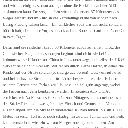
und wir uns einig, dass man auch gut ohne die Rückfahrt auf der AH3
auskommen kann. Deswegen haben wir uns die ersten 37 Kilometer des
Weges gespart und im Auto an die Verbindungsstraße von Mohan nach
Luang Prabang fahren lassen. Ein wirklicher Spaß war das nicht, sondern
hübsch kalt, ein kleiner Vorgeschmack auf die Bootsfahrt auf dem Nam Ou
in zwei Tagen.
Dafür sind die restlichen knapp 80 Kilometer schön zu fahren. Trotz des
Chinesischen Neujahrs, das morgen beginnt, sind nicht wie befürchtet
kolonnenweise Urlauber aus China in Laos unterwegs, und selbst der LKW
Verkehr hält sich in Grenzen. Wir fahren durch kleine Dörfer, in denen die
Kinder auf der Straße spielen (es sind gerade Ferien), Obst verkauft wird
und beispielsweise Strohmatten für Dächer hergestellt werden. Bei den
neueren Häusern sind Farben wir lila, rosa und hellgrün angesagt, wobei
die Farben auch gern kombiniert werden. In stetigem Auf- und Ab
erreichen wir Na Mawn, es ist zu früh zum Mittagessen, also nehmen wir
den Sticky Rice und etwas gebratenes Fleisch und Gemüse mit. Von dort
aus schlängelt sich die Straße in zahlreichen Kurven hinauf, bis auf 1.000
Meter. Im ersten Teil ist es noch schattig, im zweiten Teil zunehmend heiß,
kaum vorstellbar, wie sehr wir am Morgen noch gefroren haben. Am