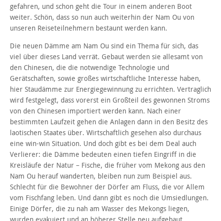
gefahren, und schon geht die Tour in einem anderen Boot
weiter. Schön, dass so nun auch weiterhin der Nam Ou von
unseren Reiseteilnehmern bestaunt werden kann.
Die neuen Dämme am Nam Ou sind ein Thema für sich, das
viel über dieses Land verrät. Gebaut werden sie allesamt von
den Chinesen, die die notwendige Technologie und
Gerätschaften, sowie großes wirtschaftliche Interesse haben,
hier Staudämme zur Energiegewinnung zu errichten. Vertraglich
wird festgelegt, dass vorerst ein Großteil des gewonnen Stroms
von den Chinesen importiert werden kann. Nach einer
bestimmten Laufzeit gehen die Anlagen dann in den Besitz des
laotischen Staates über. Wirtschaftlich gesehen also durchaus
eine win-win Situation. Und doch gibt es bei dem Deal auch
Verlierer: die Dämme bedeuten einen tiefen Eingriff in die
Kreisläufe der Natur – Fische, die früher vom Mekong aus den
Nam Ou herauf wanderten, bleiben nun zum Beispiel aus.
Schlecht für die Bewohner der Dörfer am Fluss, die vor Allem
vom Fischfang leben. Und dann gibt es noch die Umsiedlungen.
Einige Dörfer, die zu nah am Wasser des Mekongs liegen,
wurden evakuiert und an höherer Stelle neu aufgebaut.