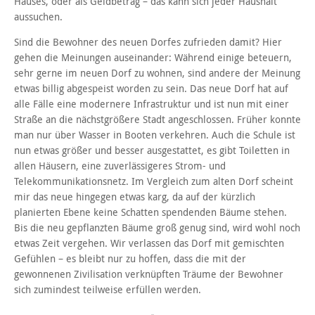
Hauses, oder als Geldbetrag – das kann sich jeder Haushalt
aussuchen.
Sind die Bewohner des neuen Dorfes zufrieden damit? Hier
gehen die Meinungen auseinander: Während einige beteuern,
sehr gerne im neuen Dorf zu wohnen, sind andere der Meinung
etwas billig abgespeist worden zu sein. Das neue Dorf hat auf
alle Fälle eine modernere Infrastruktur und ist nun mit einer
Straße an die nächstgrößere Stadt angeschlossen. Früher konnte
man nur über Wasser in Booten verkehren. Auch die Schule ist
nun etwas größer und besser ausgestattet, es gibt Toiletten in
allen Häusern, eine zuverlässigeres Strom- und
Telekommunikationsnetz. Im Vergleich zum alten Dorf scheint
mir das neue hingegen etwas karg, da auf der kürzlich
planierten Ebene keine Schatten spendenden Bäume stehen.
Bis die neu gepflanzten Bäume groß genug sind, wird wohl noch
etwas Zeit vergehen. Wir verlassen das Dorf mit gemischten
Gefühlen – es bleibt nur zu hoffen, dass die mit der
gewonnenen Zivilisation verknüpften Träume der Bewohner
sich zumindest teilweise erfüllen werden.