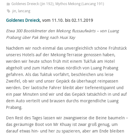
Goldenes Dreieck (Jin 192)
,
Mythos Mekong (Lancang 191)
jin
,
lancang
Goldenes Dreieck
, vom 11.10. bis 02.11.2019
Etwa 300 Bootkilmeter den Mekong flussaufwärts – von Luang
Prabang über Pak Beng nach Huai Xay
Nachdem wir noch einmal das unvergleichlich schöne Frühstück
unseres Hotels auf der Mekong-Terrasse genossen haben,
werden wir heute schon früh mit einem TukTuk am Hotel
abgeholt und zum Hafen etwas nördlich von Luang Prabang
gefahren. Als das Tuktuk vorfährt, beschleichen uns leise
Zweifel, ob wir und unser Gepäck da überhaupt reinpassen
werden. Der laotische Fahrer bleibt aber tiefenentspannt und
ein paar Minuten sind wir und das Gepäck tatsächlich in und auf
dem Auto verteilt und brausen durchs morgendliche Luang
Prabang.
Den Rest des Tages lassen wir zwangsweise die Beine baumeln –
das geräumige Boot von Mr Khuay ist zwar groß genug, um
darauf etwas hin- und her zu spazieren, aber am Ende bleiben