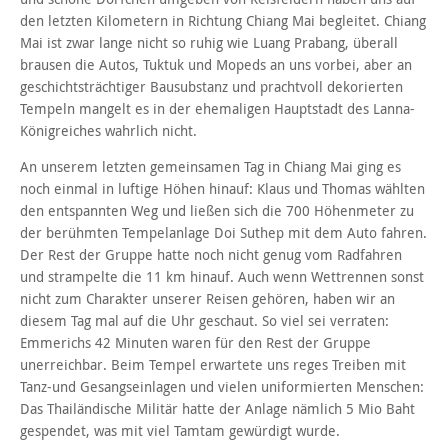
den letzten Kilometern in Richtung Chiang Mai begleitet. Chiang
Mai ist zwar lange nicht so ruhig wie Luang Prabang, überall
brausen die Autos, Tuktuk und Mopeds an uns vorbei, aber an
geschichtsträchtiger Bausubstanz und prachtvoll dekorierten
Tempeln mangelt es in der ehemaligen Hauptstadt des Lanna-
Königreiches wahrlich nicht.
An unserem letzten gemeinsamen Tag in Chiang Mai ging es
noch einmal in luftige Höhen hinauf: Klaus und Thomas wählten
den entspannten Weg und ließen sich die 700 Höhenmeter zu
der berühmten Tempelanlage Doi Suthep mit dem Auto fahren.
Der Rest der Gruppe hatte noch nicht genug vom Radfahren
und strampelte die 11 km hinauf. Auch wenn Wettrennen sonst
nicht zum Charakter unserer Reisen gehören, haben wir an
diesem Tag mal auf die Uhr geschaut. So viel sei verraten:
Emmerichs 42 Minuten waren für den Rest der Gruppe
unerreichbar. Beim Tempel erwartete uns reges Treiben mit
Tanz-und Gesangseinlagen und vielen uniformierten Menschen:
Das Thailändische Militär hatte der Anlage nämlich 5 Mio Baht
gespendet, was mit viel Tamtam gewürdigt wurde.