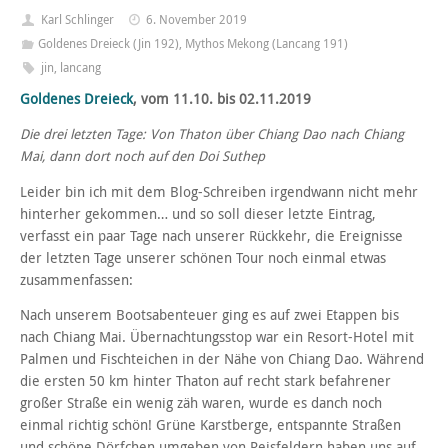
Karl Schlinger
6. November 2019
Goldenes Dreieck (Jin 192)
,
Mythos Mekong (Lancang 191)
jin
,
lancang
Goldenes Dreieck
, vom 11.10. bis 02.11.2019
Die drei letzten Tage: Von Thaton über Chiang Dao nach Chiang
Mai, dann dort noch auf den Doi Suthep
Leider bin ich mit dem Blog-Schreiben irgendwann nicht mehr
hinterher gekommen… und so soll dieser letzte Eintrag,
verfasst ein paar Tage nach unserer Rückkehr, die Ereignisse
der letzten Tage unserer schönen Tour noch einmal etwas
zusammenfassen:
Nach unserem Bootsabenteuer ging es auf zwei Etappen bis
nach Chiang Mai. Übernachtungsstop war ein Resort-Hotel mit
Palmen und Fischteichen in der Nähe von Chiang Dao. Während
die ersten 50 km hinter Thaton auf recht stark befahrener
großer Straße ein wenig zäh waren, wurde es danch noch
einmal richtig schön! Grüne Karstberge, entspannte Straßen
und schöne Dörfchen umgeben von Reisfeldern haben uns auf