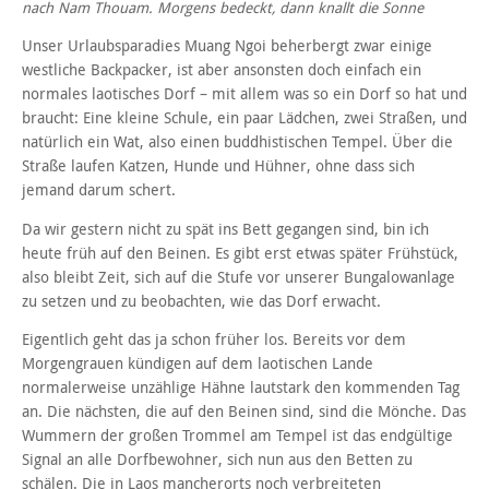
nach Nam Thouam. Morgens bedeckt, dann knallt die Sonne
Unser Urlaubsparadies Muang Ngoi beherbergt zwar einige
westliche Backpacker, ist aber ansonsten doch einfach ein
normales laotisches Dorf – mit allem was so ein Dorf so hat und
braucht: Eine kleine Schule, ein paar Lädchen, zwei Straßen, und
natürlich ein Wat, also einen buddhistischen Tempel. Über die
Straße laufen Katzen, Hunde und Hühner, ohne dass sich
jemand darum schert.
Da wir gestern nicht zu spät ins Bett gegangen sind, bin ich
heute früh auf den Beinen. Es gibt erst etwas später Frühstück,
also bleibt Zeit, sich auf die Stufe vor unserer Bungalowanlage
zu setzen und zu beobachten, wie das Dorf erwacht.
Eigentlich geht das ja schon früher los. Bereits vor dem
Morgengrauen kündigen auf dem laotischen Lande
normalerweise unzählige Hähne lautstark den kommenden Tag
an. Die nächsten, die auf den Beinen sind, sind die Mönche. Das
Wummern der großen Trommel am Tempel ist das endgültige
Signal an alle Dorfbewohner, sich nun aus den Betten zu
schälen. Die in Laos mancherorts noch verbreiteten