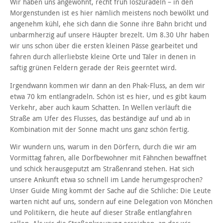
Wir haben uns angewöhnt, recht früh loszuradeln – in den
Morgenstunden ist es hier nämlich meistens noch bewölkt und
angenehm kühl, ehe sich dann die Sonne ihre Bahn bricht und
unbarmherzig auf unsere Häupter brezelt. Um 8.30 Uhr haben
wir uns schon über die ersten kleinen Pässe gearbeitet und
fahren durch allerliebste kleine Orte und Täler in denen in
saftig grünen Feldern gerade der Reis geerntet wird.
Irgendwann kommen wir dann an den Phak-Fluss, an dem wir
etwa 70 km entlangradeln. Schön ist es hier, und es gibt kaum
Verkehr, aber auch kaum Schatten. In Wellen verläuft die
Straße am Ufer des Flusses, das beständige auf und ab in
Kombination mit der Sonne macht uns ganz schön fertig.
Wir wundern uns, warum in den Dörfern, durch die wir am
Vormittag fahren, alle Dorfbewohner mit Fähnchen bewaffnet
und schick herausgeputzt am Straßenrand stehen. Hat sich
unsere Ankunft etwa so schnell im Lande herumgesprochen?
Unser Guide Ming kommt der Sache auf die Schliche: Die Leute
warten nicht auf uns, sondern auf eine Delegation von Mönchen
und Politikern, die heute auf dieser Straße entlangfahren