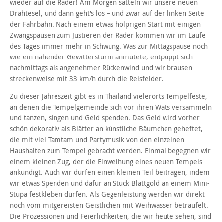
wieder auf die Räder! Am Morgen satteln wir unsere neuen
Drahtesel, und dann geht‘s los – und zwar auf der linken Seite
der Fahrbahn. Nach einem etwas holprigen Start mit einigen
Zwangspausen zum Justieren der Räder kommen wir im Laufe
des Tages immer mehr in Schwung. Was zur Mittagspause noch
wie ein nahender Gewittersturm anmutete, entpuppt sich
nachmittags als angenehmer Rückenwind und wir brausen
streckenweise mit 33 km/h durch die Reisfelder.
Zu dieser Jahreszeit gibt es in Thailand vielerorts Tempelfeste,
an denen die Tempelgemeinde sich vor ihren Wats versammeln
und tanzen, singen und Geld spenden. Das Geld wird vorher
schön dekorativ als Blätter an künstliche Bäumchen geheftet,
die mit viel Tamtam und Partymusik von den einzelnen
Haushalten zum Tempel gebracht werden. Einmal begegnen wir
einem kleinen Zug, der die Einweihung eines neuen Tempels
ankündigt. Auch wir dürfen einen kleinen Teil beitragen, indem
wir etwas Spenden und dafür an Stück Blattgold an einem Mini-
Stupa festkleben dürfen. Als Gegenleistung werden wir direkt
noch vom mitgereisten Geistlichen mit Weihwasser beträufelt.
Die Prozessionen und Feierlichkeiten, die wir heute sehen, sind