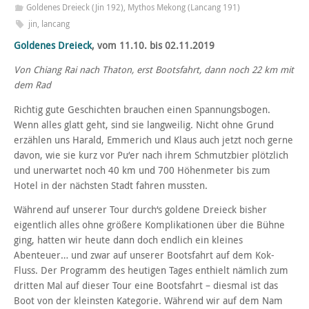
Goldenes Dreieck (Jin 192)
,
Mythos Mekong (Lancang 191)
jin
,
lancang
Goldenes Dreieck
, vom 11.10. bis 02.11.2019
Von Chiang Rai nach Thaton, erst Bootsfahrt, dann noch 22 km mit
dem Rad
Richtig gute Geschichten brauchen einen Spannungsbogen.
Wenn alles glatt geht, sind sie langweilig. Nicht ohne Grund
erzählen uns Harald, Emmerich und Klaus auch jetzt noch gerne
davon, wie sie kurz vor Pu‘er nach ihrem Schmutzbier plötzlich
und unerwartet noch 40 km und 700 Höhenmeter bis zum
Hotel in der nächsten Stadt fahren mussten.
Während auf unserer Tour durch‘s goldene Dreieck bisher
eigentlich alles ohne größere Komplikationen über die Bühne
ging, hatten wir heute dann doch endlich ein kleines
Abenteuer… und zwar auf unserer Bootsfahrt auf dem Kok-
Fluss. Der Programm des heutigen Tages enthielt nämlich zum
dritten Mal auf dieser Tour eine Bootsfahrt – diesmal ist das
Boot von der kleinsten Kategorie. Während wir auf dem Nam