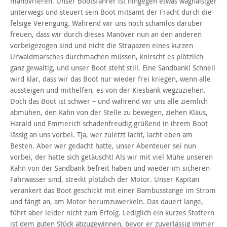
manövrieren. Unser Bootsfahrer ist hingegen etwas waghalsiger
unterwegs und steuert sein Boot mitsamt der Fracht durch die
felsige Verengung. Während wir uns noch schamlos darüber
freuen, dass wir durch dieses Manöver nun an den anderen
vorbeigezogen sind und nicht die Strapazen eines kurzen
Urwaldmarsches durchmachen müssen, knirscht es plötzlich
ganz gewaltig, und unser Boot steht still. Eine Sandbank! Schnell
wird klar, dass wir das Boot nur wieder frei kriegen, wenn alle
aussteigen und mithelfen, es von der Kiesbank wegzuziehen.
Doch das Boot ist schwer – und während wir uns alle ziemlich
abmühen, den Kahn von der Stelle zu bewegen, ziehen Klaus,
Harald und Emmerich schadenfreudig grüßend in ihrem Boot
lässig an uns vorbei. Tja, wer zuletzt lacht, lacht eben am
Besten. Aber wer gedacht hatte, unser Abenteuer sei nun
vorbei, der hatte sich getäuscht! Als wir mit viel Mühe unseren
Kahn von der Sandbank befreit haben und wieder im sicheren
Fahrwasser sind, streikt plötzlich der Motor. Unser Kapitän
verankert das Boot geschickt mit einer Bambusstange im Strom
und fängt an, am Motor herumzuwerkeln. Das dauert lange,
führt aber leider nicht zum Erfolg. Lediglich ein kurzes Stottern
ist dem guten Stück abzugewinnen, bevor er zuverlässig immer