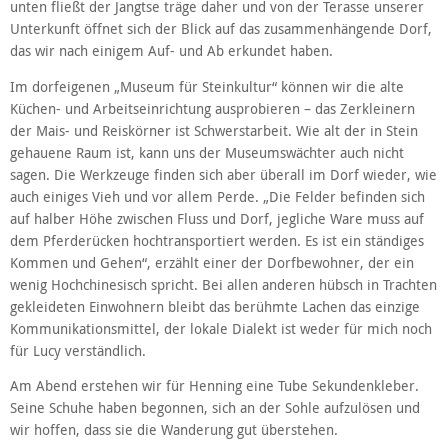
unten fließt der Jangtse träge daher und von der Terasse unserer
Unterkunft öffnet sich der Blick auf das zusammenhängende Dorf,
das wir nach einigem Auf- und Ab erkundet haben.
Im dorfeigenen „Museum für Steinkultur“ können wir die alte
Küchen- und Arbeitseinrichtung ausprobieren – das Zerkleinern
der Mais- und Reiskörner ist Schwerstarbeit. Wie alt der in Stein
gehauene Raum ist, kann uns der Museumswächter auch nicht
sagen. Die Werkzeuge finden sich aber überall im Dorf wieder, wie
auch einiges Vieh und vor allem Perde. „Die Felder befinden sich
auf halber Höhe zwischen Fluss und Dorf, jegliche Ware muss auf
dem Pferderücken hochtransportiert werden. Es ist ein ständiges
Kommen und Gehen“, erzählt einer der Dorfbewohner, der ein
wenig Hochchinesisch spricht. Bei allen anderen hübsch in Trachten
gekleideten Einwohnern bleibt das berühmte Lachen das einzige
Kommunikationsmittel, der lokale Dialekt ist weder für mich noch
für Lucy verständlich.
Am Abend erstehen wir für Henning eine Tube Sekundenkleber.
Seine Schuhe haben begonnen, sich an der Sohle aufzulösen und
wir hoffen, dass sie die Wanderung gut überstehen.