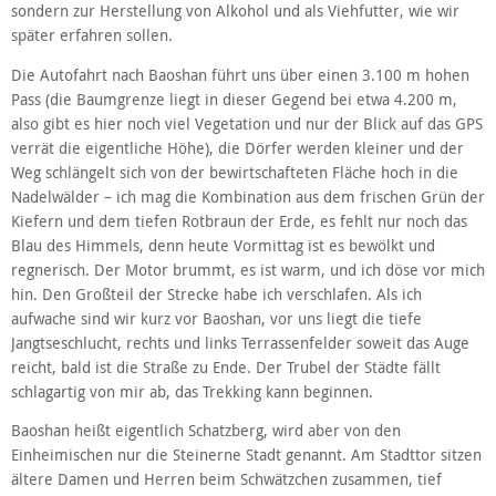
sondern zur Herstellung von Alkohol und als Viehfutter, wie wir
später erfahren sollen.
Die Autofahrt nach Baoshan führt uns über einen 3.100 m hohen
Pass (die Baumgrenze liegt in dieser Gegend bei etwa 4.200 m,
also gibt es hier noch viel Vegetation und nur der Blick auf das GPS
verrät die eigentliche Höhe), die Dörfer werden kleiner und der
Weg schlängelt sich von der bewirtschafteten Fläche hoch in die
Nadelwälder – ich mag die Kombination aus dem frischen Grün der
Kiefern und dem tiefen Rotbraun der Erde, es fehlt nur noch das
Blau des Himmels, denn heute Vormittag ist es bewölkt und
regnerisch. Der Motor brummt, es ist warm, und ich döse vor mich
hin. Den Großteil der Strecke habe ich verschlafen. Als ich
aufwache sind wir kurz vor Baoshan, vor uns liegt die tiefe
Jangtseschlucht, rechts und links Terrassenfelder soweit das Auge
reicht, bald ist die Straße zu Ende. Der Trubel der Städte fällt
schlagartig von mir ab, das Trekking kann beginnen.
Baoshan heißt eigentlich Schatzberg, wird aber von den
Einheimischen nur die Steinerne Stadt genannt. Am Stadttor sitzen
ältere Damen und Herren beim Schwätzchen zusammen, tief