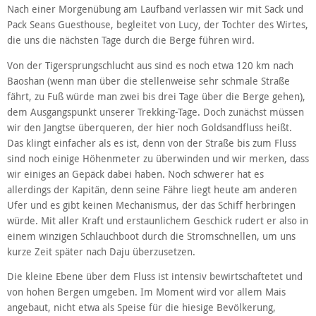
Nach einer Morgenübung am Laufband verlassen wir mit Sack und
Pack Seans Guesthouse, begleitet von Lucy, der Tochter des Wirtes,
die uns die nächsten Tage durch die Berge führen wird.
Von der Tigersprungschlucht aus sind es noch etwa 120 km nach
Baoshan (wenn man über die stellenweise sehr schmale Straße
fährt, zu Fuß würde man zwei bis drei Tage über die Berge gehen),
dem Ausgangspunkt unserer Trekking-Tage. Doch zunächst müssen
wir den Jangtse überqueren, der hier noch Goldsandfluss heißt.
Das klingt einfacher als es ist, denn von der Straße bis zum Fluss
sind noch einige Höhenmeter zu überwinden und wir merken, dass
wir einiges an Gepäck dabei haben. Noch schwerer hat es
allerdings der Kapitän, denn seine Fähre liegt heute am anderen
Ufer und es gibt keinen Mechanismus, der das Schiff herbringen
würde. Mit aller Kraft und erstaunlichem Geschick rudert er also in
einem winzigen Schlauchboot durch die Stromschnellen, um uns
kurze Zeit später nach Daju überzusetzen.
Die kleine Ebene über dem Fluss ist intensiv bewirtschaftetet und
von hohen Bergen umgeben. Im Moment wird vor allem Mais
angebaut, nicht etwa als Speise für die hiesige Bevölkerung,