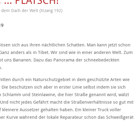
 … PLATSCH!
 dem Dach der Welt (Xizang 192)
19
ösen sich aus ihren nächtlichen Schatten. Man kann jetzt schon
anz anders als in Tibet. Wir sind wie in einer anderen Welt. Zum
s Brot uns Bananen. Dazu das Panorama der schneebedeckten
n.
itten durch ein Naturschutzgebiet in dem geschützte Arten wie
ie beschützen sich aber in erster Linie selbst indem sie sich
n Schlamm und Steinlawine, die hier Straße genannt wird, wälzt
 Und nicht jedes Gefährt macht die Straßenverhältnisse so gut mit
 kleinere Aussetzer gehalten haben. Ein kleiner Truck voller
iner Kurve während der lokale Reparateur schon das Schweißgerät