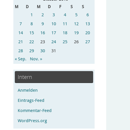
M
D
M
D
F
S
S
1
2
3
4
5
6
7
8
9
10
11
12
13
14
15
16
17
18
19
20
21
22
23
24
25
26
27
28
29
30
31
« Sep.
Nov. »
Intern
Anmelden
Eintrags-Feed
Kommentar-Feed
WordPress.org