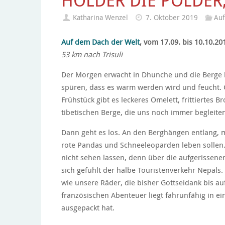
HOLDER DIE POLDER,
Katharina Wenzel
7. Oktober 2019
Auf
Auf dem Dach der Welt
, vom 17.09. bis 10.10.20
53 km nach Trisuli
Der Morgen erwacht in Dhunche und die Berge l
spüren, dass es warm werden wird und feucht. G
Frühstück gibt es leckeres Omelett, frittierte
tibetischen Berge, die uns noch immer begleite
Dann geht es los. An den Berghängen entlang, m
rote Pandas und Schneeleoparden leben sollen. D
nicht sehen lassen, denn über die aufgerissene
sich gefühlt der halbe Touristenverkehr Nepals.
wie unsere Räder, die bisher Gottseidank bis auf
französischen Abenteuer liegt fahrunfähig in e
ausgepackt hat.