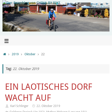
2019
Oktober
22
Tag:
22. Oktober 2019
EIN LAOTISCHES DORF
WACHT AUF
Karl Schlinger
22. Oktober 2019
Goldenes Dreieck (Jin 192)
,
Mythos Mekong (Lancang 191)