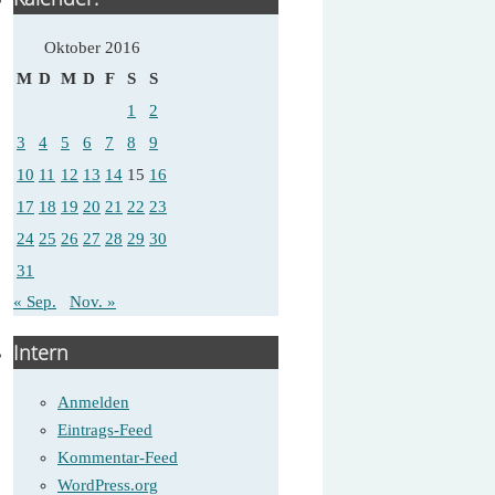
Oktober 2016
M
D
M
D
F
S
S
1
2
3
4
5
6
7
8
9
10
11
12
13
14
15
16
17
18
19
20
21
22
23
24
25
26
27
28
29
30
31
« Sep.
Nov. »
Intern
Anmelden
Eintrags-Feed
Kommentar-Feed
WordPress.org