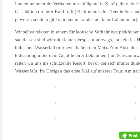
Laoten nehmen ihr Verhalten missbilligend in Kauf („they don’t 
Geschäfte von ihrer Kaufkraft (Ein koreanischer Teenie-Star ha
gewürzt; seitdem gibt’s für seine Landsleute kein Halten mehr).
Wir selbst relaxen in einem für laotische Verhältnisse piekfein
stattdessen sind wir mit kleinen Vespas unterwegs, juckeln in
hübschen Wasserfall (nur zwei hatten den Mut). Zum Abschluss 
todesmutig unter dem Gejohle ihrer Bekannten (mit Schwimmwest
retten wir uns ins schützende Resort, bevor der sich immer dun
Wasser läßt. Im Übrigen das erste Mal auf unserer Tour. Am näch