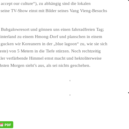
accept our culture“), zu abhängig sind die lokalen
t seine TV-Show einst mit Bilder seines Vang Vieng-Besuchs
en Bubgalowresort und gönnen uns einen fahrradfreien Tag;
s Hinterland zu einem Hmong-Dorf und planschen in einem
gucken wir Koreanern in der „blue lagoon“ zu, wie sie sich
e) von 5 Metern in die Tiefe stürzen. Noch rechtzeitig
kler verfärbende Himmel ernst macht und hektoliterweise
sten Morgen sieht’s aus, als sei nichts geschehen.