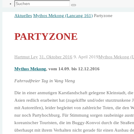
springen
Suche
Suchen
nach:
Startseite
Aktuelles
Mythos Mekong (Lancang 161)
Partyzone
PARTYZONE
Hartmut Ley
31. Oktober 2016
9. April 2019
Mythos Mekong (L
Mythos Mekong
, vom 14.09. bis 12.12.2016
Fahrradfreier Tag in Vang Vieng
Die in einer anmutigen Karstlandschaft gelegene Kleinstadt, di
Asien redlich erarbeitet hat (zugekiffte und/oder sturztrunken
mit Autoreifen), leider begleitet von zahlreiche Toten, die den
nur noch Partyhochburg. Für Stimmung sorgen raubeinige austra
koreanischer Touristen, die im Buggy-Konvoi durch die Straßen
überhaupt mit ihrem Verhalten nicht gerade für einen Ausbau de