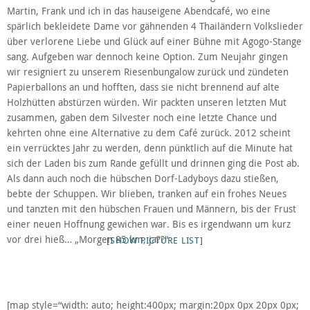
Martin, Frank und ich in das hauseigene Abendcafé, wo eine
spärlich bekleidete Dame vor gähnenden 4 Thailändern Volkslieder
über verlorene Liebe und Glück auf einer Bühne mit Agogo-Stange
sang. Aufgeben war dennoch keine Option. Zum Neujahr gingen
wir resigniert zu unserem Riesenbungalow zurück und zündeten
Papierballons an und hofften, dass sie nicht brennend auf alte
Holzhütten abstürzen würden. Wir packten unseren letzten Mut
zusammen, gaben dem Silvester noch eine letzte Chance und
kehrten ohne eine Alternative zu dem Café zurück. 2012 scheint
ein verrücktes Jahr zu werden, denn pünktlich auf die Minute hat
sich der Laden bis zum Rande gefüllt und drinnen ging die Post ab.
Als dann auch noch die hübschen Dorf-Ladyboys dazu stießen,
bebte der Schuppen. Wir blieben, tranken auf ein frohes Neues
und tanzten mit den hübschen Frauen und Männern, bis der Frust
einer neuen Hoffnung gewichen war. Bis es irgendwann um kurz
vor drei hieß… „Morgen 85 km, ja??“
[SHOW PICTURE LIST]
[map style=“width: auto; height:400px; margin:20px 0px 20px 0px;