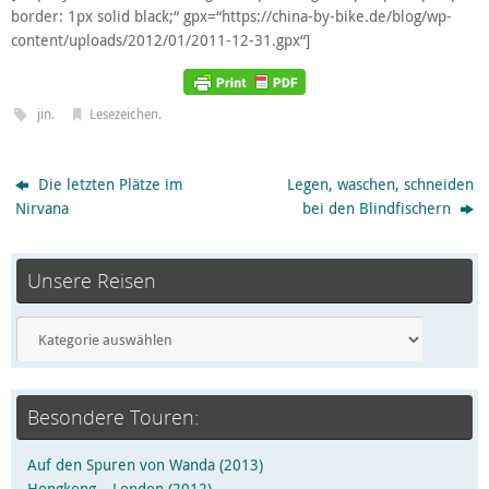
border: 1px solid black;“ gpx=“https://china-by-bike.de/blog/wp-
content/uploads/2012/01/2011-12-31.gpx“]
jin
.
Lesezeichen
.
Die letzten Plätze im
Legen, waschen, schneiden
Nirvana
bei den Blindfischern
Unsere Reisen
Besondere Touren:
Auf den Spuren von Wanda (2013)
Hongkong – London (2012)